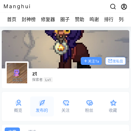
Manghui
首页
封神榜
修复器
圈子
赞助
鸣谢
排行
列表
关注Ta
发私信
zt
探索者
Lv1
概览
发布的
关注
粉丝
收藏