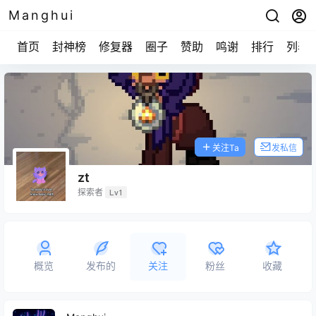
Manghui
首页
封神榜
修复器
圈子
赞助
鸣谢
排行
列表
关注Ta
发私信
zt
探索者
Lv1
概览
发布的
关注
粉丝
收藏