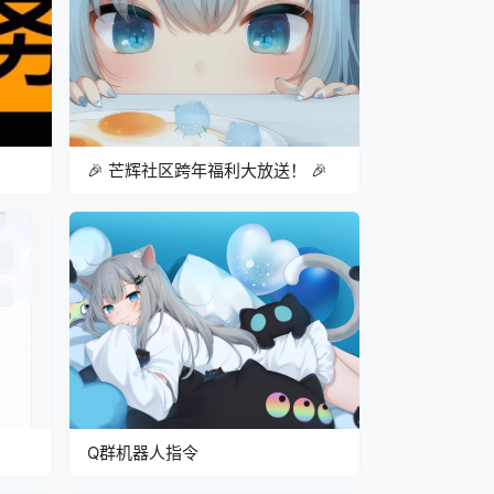
🎉 芒辉社区跨年福利大放送！ 🎉
Q群机器人指令