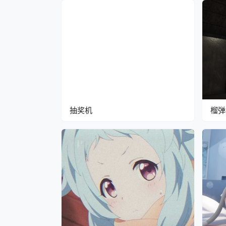
抽奖机
榴弹