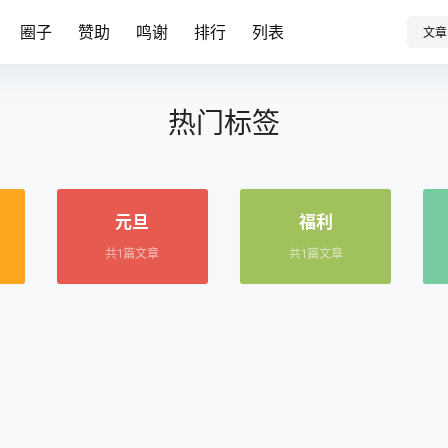
圈子
赞助
鸣谢
排行
列表
文章
热门标签
元旦
福利
共1篇文章
共1篇文章