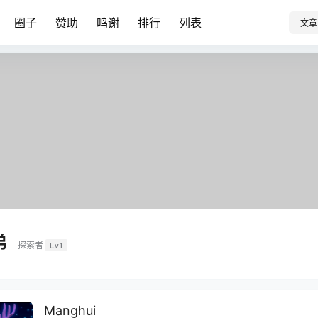
圈子
赞助
鸣谢
排行
列表
文章
弟
探索者
Lv1
Manghui