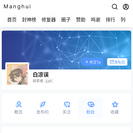
Manghui
首页
封神榜
修复器
圈子
赞助
鸣谢
排行
列表
关注Ta
发私信
白凉误
探索者
Lv1
概览
发布的
关注
粉丝
收藏