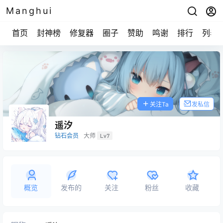
Manghui
首页
封神榜
修复器
圈子
赞助
鸣谢
排行
列表
关注Ta
发私信
遥汐
钻石会员
大师
Lv7
概览
发布的
关注
粉丝
收藏