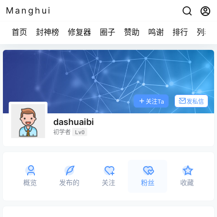
Manghui
首页
封神榜
修复器
圈子
赞助
鸣谢
排行
列表
关注Ta
发私信
dashuaibi
初学者
Lv0
概览
发布的
关注
粉丝
收藏