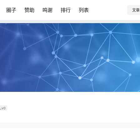
圈子
赞助
鸣谢
排行
列表
文章
Lv0