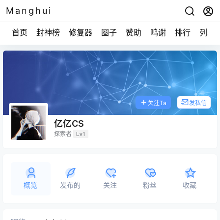
Manghui
首页
封神榜
修复器
圈子
赞助
鸣谢
排行
列表
关注Ta
发私信
亿亿CS
探索者
Lv1
概览
发布的
关注
粉丝
收藏