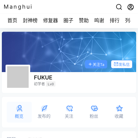
Manghui
首页
封神榜
修复器
圈子
赞助
鸣谢
排行
列表
关注Ta
发私信
FUKUE
初学者
Lv0
概览
发布的
关注
粉丝
收藏