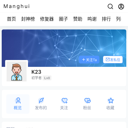
Manghui
首页
封神榜
修复器
圈子
赞助
鸣谢
排行
列表
关注Ta
发私信
K23
初学者
Lv0
概览
发布的
关注
粉丝
收藏