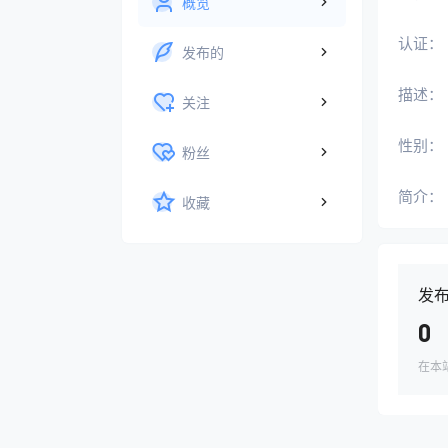
概览
认证：
发布的
描述：
关注
性别：
粉丝
简介：
收藏
发
0
在本