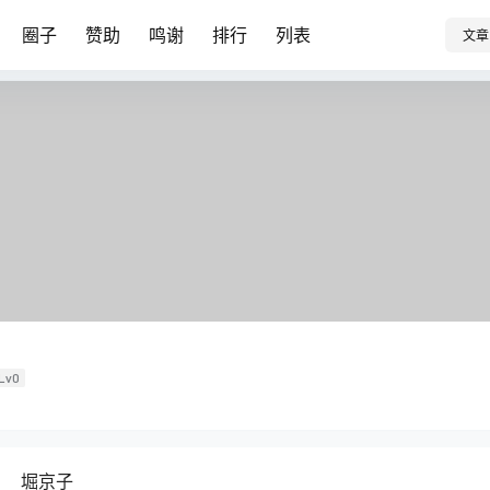
圈子
赞助
鸣谢
排行
列表
文章
Lv0
堀京子