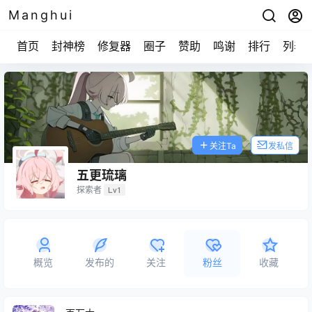
Manghui
首页
封神榜
修复器
圈子
赞助
鸣谢
排行
列表
关注Ta
发私信
五更琉璃
探索者
Lv1
概览
发布的
关注
粉丝
收藏