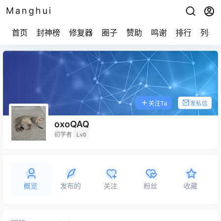
Manghui
首页
封神榜
修复器
圈子
赞助
鸣谢
排行
列表
关注Ta
发私信
oxoQAQ
初学者
Lv0
概览
发布的
关注
粉丝
收藏