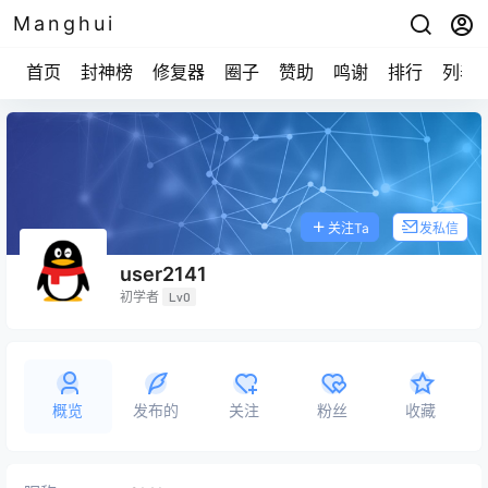
Manghui
首页
封神榜
修复器
圈子
赞助
鸣谢
排行
列表
关注Ta
发私信
user2141
初学者
Lv0
概览
发布的
关注
粉丝
收藏