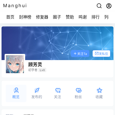
Manghui
首页
封神榜
修复器
圈子
赞助
鸣谢
排行
列表
关注Ta
发私信
顾芳灵
初学者
Lv0
概览
发布的
关注
粉丝
收藏