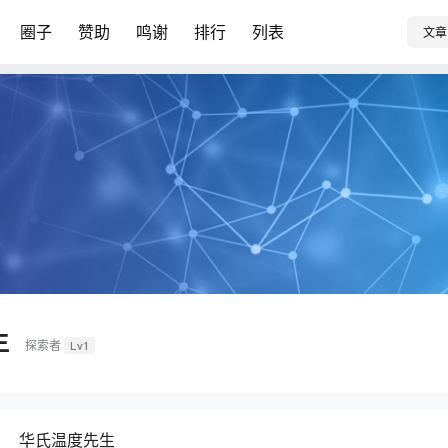
圈子
赞助
鸣谢
排行
列表
文章
生
探索者
Lv1
华氏温度先生