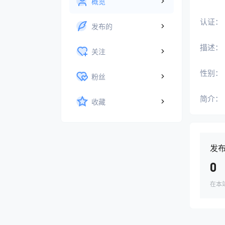
概览
认证：
发布的
描述：
关注
性别：
粉丝
简介：
收藏
发
0
在本