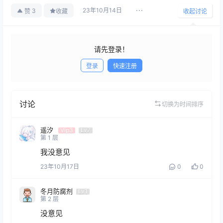
23年10月14日
3
赞
收藏
收起讨论
请先登录！
登录
快速注册
发布
讨论
切换为时间排序
遥汐
Vip3
Lv7
第
1
层
我没意见
23年10月17日
0
0
冬月防腐剂
Lv1
第
2
层
没意见