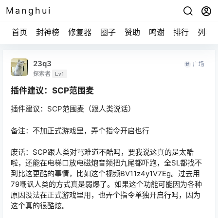
Manghui
首页
封神榜
修复器
圈子
赞助
鸣谢
排行
列表
23q3
广场
探索者
Lv1
插件建议：SCP范围麦
插件建议：SCP范围麦（跟人类说话）
备注：不加正式游戏里，弄个指令开启也行
废话：SCP跟人类对骂难道不酷吗，要我说这真的是太酷
啦，还能在电梯口放电磁炮音频把九尾都吓跑，全SL都找不
到比这更酷的事情，比如这个视频BV11z4y1V7Eg。过去用
79嘲讽人类的方式真是弱爆了。如果这个功能可能因为各种
原因没法在正式游戏里用，也弄个指令单独开启行吗，因为
这个真的很酷炫。