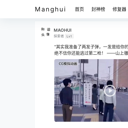
Manghui
首页
封神榜
修复器
MAOHUI
探索者
Lv1
"其实我准备了两发子弹，一发是给你
绝不信你还能逃过第二枪！ ——山上