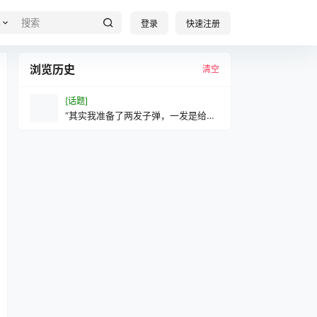
登录
快速注册
浏览历史
清空
[话题]
“其实我准备了两发子弹，一发是给你
的，另一发是留给我自己的！也许命
运如此，你逃过了第一枪，但我绝不
信……