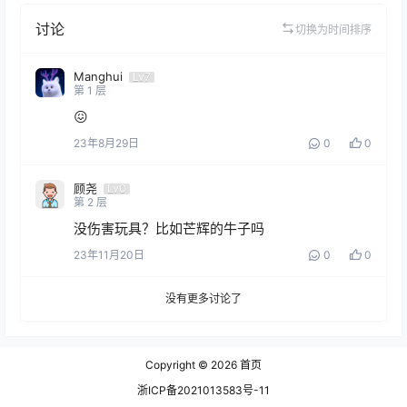
讨论
切换为时间排序
Manghui
Lv7
第
1
层
😖
23年8月29日
0
0
顾尧
Lv0
第
2
层
没伤害玩具？比如芒辉的牛子吗
23年11月20日
0
0
没有更多讨论了
Copyright © 2026
首页
浙ICP备2021013583号-11