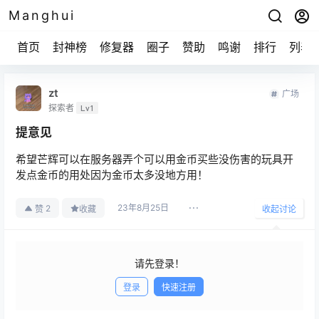
Manghui
首页
封神榜
修复器
圈子
赞助
鸣谢
排行
列表
zt
广场
探索者
Lv1
提意见
希望芒辉可以在服务器弄个可以用金币买些没伤害的玩具开
发点金币的用处因为金币太多没地方用！
23年8月25日
2
赞
收藏
收起讨论
请先登录！
登录
快速注册
发布