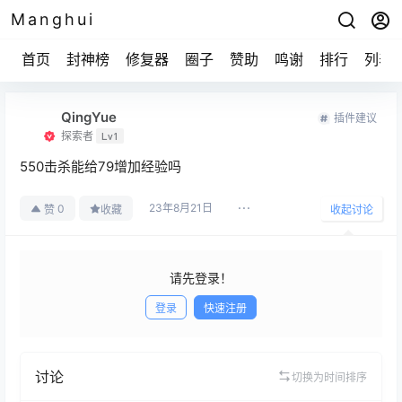
Manghui
首页
封神榜
修复器
圈子
赞助
鸣谢
排行
列表
QingYue
插件建议
探索者
Lv1
550击杀能给79增加经验吗
23年8月21日
0
赞
收藏
收起讨论
请先登录！
登录
快速注册
发布
讨论
切换为时间排序