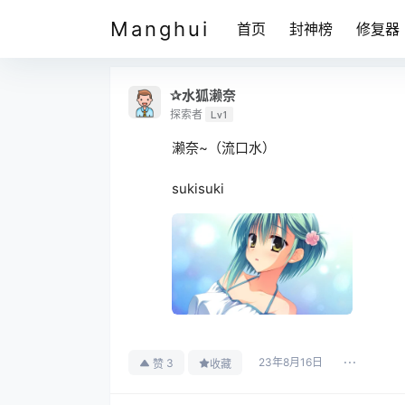
Manghui
首页
封神榜
修复器
✰水狐濑奈
探索者
Lv1
濑奈~（流口水）
sukisuki
23年8月16日
3
赞
收藏