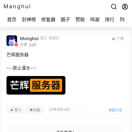
Manghui
首页
封神榜
修复器
圈子
赞助
鸣谢
排行
列表
Manghui
圈主
管理员
广场
大师
Lv7
芒辉服务器
---禁止灌水---
23年8月16日
0
赞
收藏
收起讨论