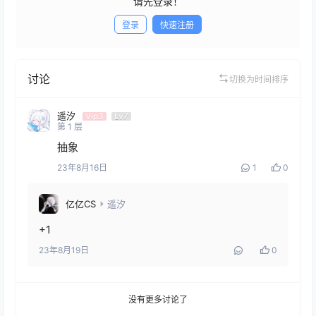
请先登录！
登录
快速注册
发布
讨论
切换为时间排序
遥汐
Vip3
Lv7
第
1
层
抽象
23年8月16日
1
0
亿亿CS
遥汐
+1
23年8月19日
0
没有更多讨论了