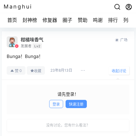
Manghui
首页
封神榜
修复器
圈子
赞助
鸣谢
排行
列表
柑橘味香气
广场
发展者
Lv2
Bunga！Bunga！
23年8月13日
0
赞
收藏
收起讨论
请先登录！
登录
快速注册
发布
没有讨论，您有什么看法？