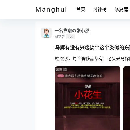
Manghui
首页
封神榜
修复器
一名靠谱の张小然
初学者
Lv0
马辉有没有兴趣搞个这个类似的东
嘿嘿嘿，每个奢侈品都有，老头是马保