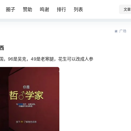
圈子
赞助
鸣谢
排行
列表
文章
广场
西
国，96是吴克，49是老寒腿，花生可以改成人参