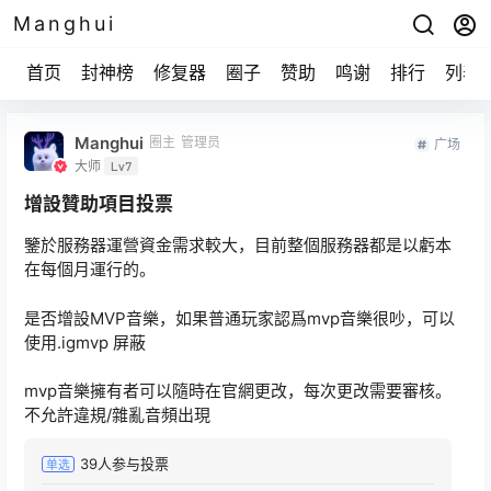
Manghui
首页
封神榜
修复器
圈子
赞助
鸣谢
排行
列表
Manghui
圈主
管理员
广场
大师
Lv7
增設贊助項目投票
鑒於服務器運營資金需求較大，目前整個服務器都是以虧本
在每個月運行的。
是否增設MVP音樂，如果普通玩家認爲mvp音樂很吵，可以
使用.igmvp 屏蔽
mvp音樂擁有者可以隨時在官網更改，每次更改需要審核。
不允許違規/雜亂音頻出現
39
人参与投票
单选