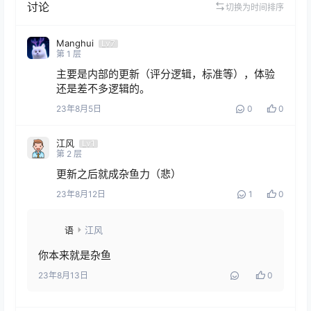
讨论
切换为时间排序
Manghui
Lv7
第
1
层
主要是内部的更新（评分逻辑，标准等），体验
还是差不多逻辑的。
23年8月5日
0
0
江风
Lv1
第
2
层
更新之后就成杂鱼力（悲）
23年8月12日
1
0
语
江风
你本来就是杂鱼
23年8月13日
0