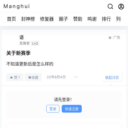
Manghui
首页
封神榜
修复器
圈子
赞助
鸣谢
排行
列表
语
广场
发展者
Lv2
关于新赛季
不知道更新后是怎么样的
23年8月4日
1
赞
收藏
收起讨论
请先登录！
登录
快速注册
发布