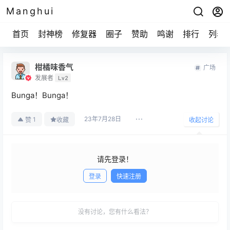
Manghui
首页
封神榜
修复器
圈子
赞助
鸣谢
排行
列表
柑橘味香气
广场
发展者
Lv2
Bunga！Bunga！
23年7月28日
1
赞
收藏
收起讨论
请先登录！
登录
快速注册
发布
没有讨论，您有什么看法？