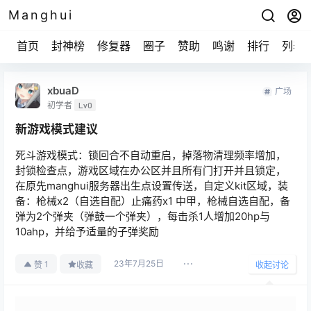
Manghui
首页
封神榜
修复器
圈子
赞助
鸣谢
排行
列表
xbuaD
广场
初学者
Lv0
新游戏模式建议
死斗游戏模式：锁回合不自动重启，掉落物清理频率增加，
封锁检查点，游戏区域在办公区并且所有门打开并且锁定，
在原先manghui服务器出生点设置传送，自定义kit区域，装
备：枪械x2（自选自配）止痛药x1 中甲，枪械自选自配，备
弹为2个弹夹（弹鼓一个弹夹），每击杀1人增加20hp与
10ahp，并给予适量的子弹奖励
23年7月25日
1
赞
收藏
收起讨论