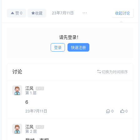
23年7月11日
0
赞
收藏
收起讨论
请先登录！
登录
快速注册
发布
讨论
切换为时间排序
江风
Lv1
第
1
层
6
23年7月11日
0
0
江风
Lv1
第
2
层