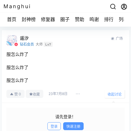
Manghui
首页
封神榜
修复器
圈子
赞助
鸣谢
排行
列表
遥汐
广场
钻石会员
大师
Lv7
服怎么炸了
服怎么炸了
服怎么炸了
23年7月8日
0
赞
收藏
收起讨论
请先登录！
登录
快速注册
发布