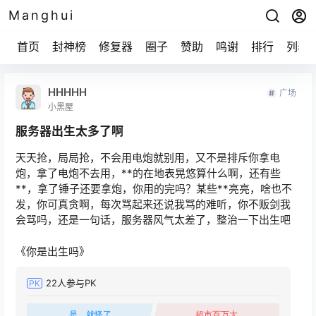
Manghui
首页
封神榜
修复器
圈子
赞助
鸣谢
排行
列表
HHHHH
广场
小黑屋
服务器出生太多了啊
天天抢，局局抢，不会用电炮就别用，又不是排斥你拿电
炮，拿了电炮不去用，**的在地表晃悠算什么啊，还有些
**，拿了锤子还要拿炮，你用的完吗？某些**亮亮，啥也不
发，你可真贪啊，每次骂起来还说我骂的难听，你不贩剑我
会骂吗，还是一句话，服务器风气太差了，整治一下出生吧
《你是出生吗》
22
人参与PK
PK
是，就怪了
超市百万大