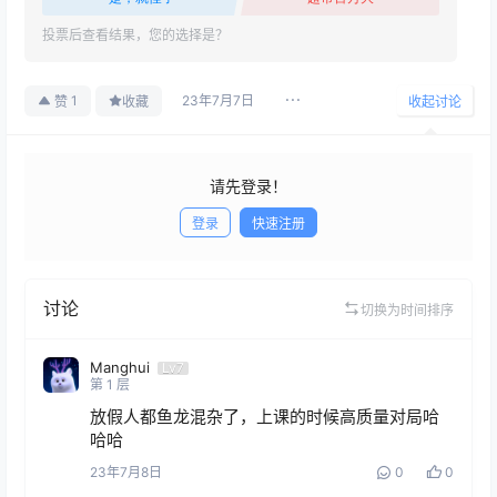
投票后查看结果，您的选择是？
23年7月7日
1
赞
收藏
收起讨论
请先登录！
登录
快速注册
发布
讨论
切换为时间排序
Manghui
Lv7
第
1
层
放假人都鱼龙混杂了，上课的时候高质量对局哈
哈哈
23年7月8日
0
0