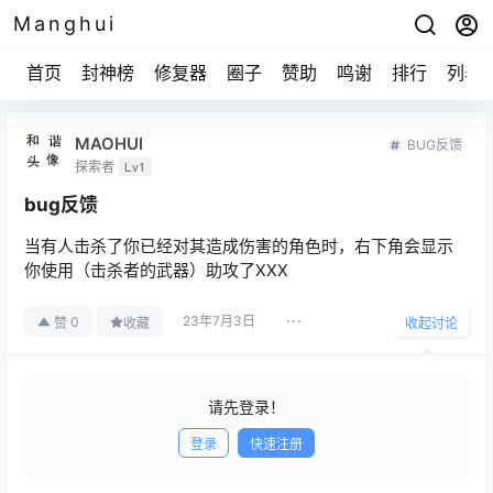
Manghui
首页
封神榜
修复器
圈子
赞助
鸣谢
排行
列表
MAOHUI
BUG反馈
探索者
Lv1
bug反馈
当有人击杀了你已经对其造成伤害的角色时，右下角会显示
你使用（击杀者的武器）助攻了XXX
23年7月3日
0
赞
收藏
收起讨论
请先登录！
登录
快速注册
发布