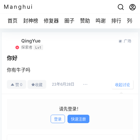
Manghui
首页
封神榜
修复器
圈子
赞助
鸣谢
排行
列表
QingYue
广场
探索者
Lv1
你好
你有牛子吗
23年6月28日
0
赞
收藏
收起讨论
请先登录！
登录
快速注册
发布