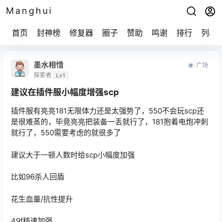
Manghui
首页
封神榜
修复器
圈子
赞助
鸣谢
排行
列表
墨水相惜
广场
探索者
Lv1
建议在插件服小幅度增强scp
插件服有亮亮181无限体力还是太强势了，550不会玩scp还
是很难蒸的，毕竟亮亮把装备一丢就行了，181抱着电炮冲刺
就行了，550需要考虑的就很多了
建议大于一顿人数时给scp小幅度加强
比如96杀人回盾
花生血量/抗性提升
49f移速加强