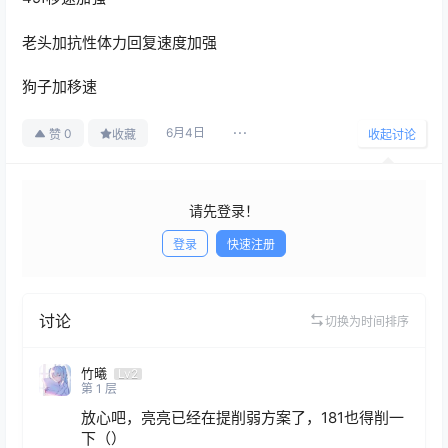
老头加抗性体力回复速度加强
狗子加移速
6月4日
0
赞
收藏
收起讨论
请先登录！
登录
快速注册
发布
讨论
切换为时间排序
竹曦
Lv2
第
1
层
放心吧，亮亮已经在提削弱方案了，181也得削一
下（）