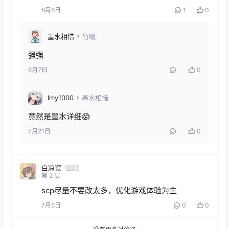
6月6日
1
0
墨水相惜
竹曦
强强
6月7日
0
lmy1000
墨水相惜
竟然是墨水详细😱
7月21日
0
白凉误
Lv1
第
2
层
scp尽量不要改太多，优化游戏体验为主
7月5日
0
0