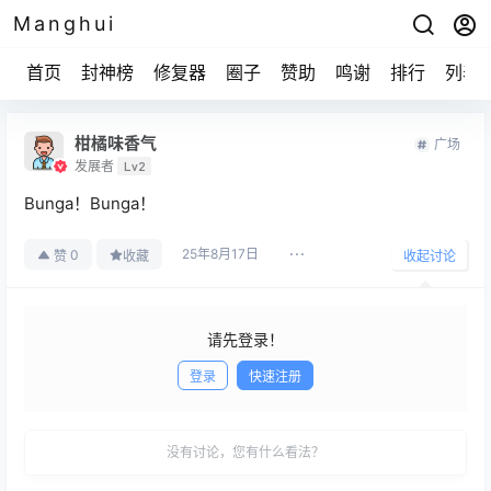
Manghui
首页
封神榜
修复器
圈子
赞助
鸣谢
排行
列表
柑橘味香气
广场
发展者
Lv2
Bunga！Bunga！
25年8月17日
0
赞
收藏
收起讨论
请先登录！
登录
快速注册
发布
没有讨论，您有什么看法？