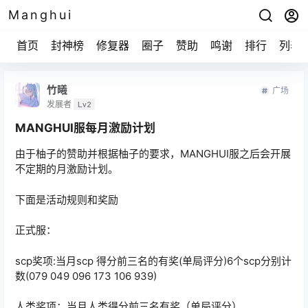
Manghui
首页
封神榜
修复器
圈子
赞助
鸣谢
排行
列表
竹曦
广场
发展者
Lv2
MANGHUI服每月激励计划
由于柚子的赞助并根据柚子的要求，MANGHUI服之后会开展
不定期的月激励计划。
下面是活动规则和奖励
正式服：
scp奖项:当月scp 得分前三名的有奖(单局评分)6个scp分别计
数(079 049 096 173 106 939)
人类奖项：当月人类得分前三名有奖（单局评分）