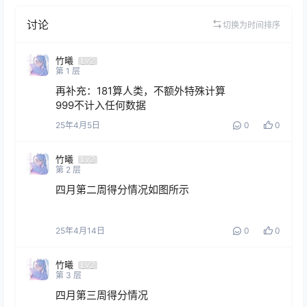
讨论
切换为时间排序
竹曦
Lv2
第
1
层
再补充：181算人类，不额外特殊计算

999不计入任何数据
25年4月5日
0
0
竹曦
Lv2
第
2
层
四月第二周得分情况如图所示
25年4月14日
0
0
竹曦
Lv2
第
3
层
四月第三周得分情况