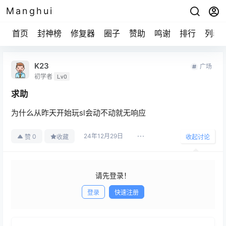
Manghui
首页
封神榜
修复器
圈子
赞助
鸣谢
排行
列表
K23
广场
初学者
Lv0
求助
为什么从昨天开始玩sl会动不动就无响应
24年12月29日
0
赞
收藏
收起讨论
请先登录！
登录
快速注册
发布