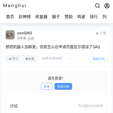
Manghui
首页
封神榜
修复器
圈子
赞助
鸣谢
排行
列表
oxoQAQ
广场
初学者
Lv0
想把机器人加群里，但是怎么在申请页面显示错误了QAQ
24年10月20日
0
赞
收藏
收起讨论
请先登录！
登录
快速注册
发布
讨论
切换为时间排序