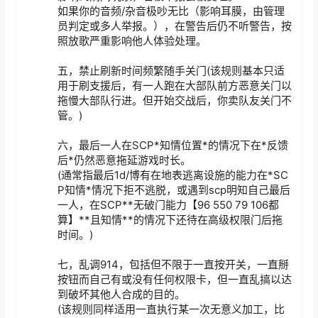
如果你的音频/杂音极吵无比（影响耳膜，由管理
员判定或多人举报。），在警告后仍不听警告，按
照放歌严重影响他人体验处理。

五，禁止刷新时间频繁随手关门(该规则基本只适
用于刷支援后，有一人跑在大部队前方恶意关门以
拖慢大部队行进。但开始交战后，你卖队友关门不
管。)

六，最后一人在SCP*知情位置*的情况下在*反馈
后*仍然恶意拖延游戏时长。

(通常指最后1d/博有在地表逃离设施的能力在*SC
P知情*情况下拒不逃脱，或遇到scp明知自己最后
一人，在SCP**无破门能力【96 550 79 106都
算】**且知情**的情况下还待在高级权限门后拖
时间。)

七，乱调914，包括但不限于一直按开关，一直掰
按钮而自己有或没有任何权限卡，但一直乱搞以达
到破坏其他人合成的目的。

(该规则同样适用一直执行某一次无意义加工，比