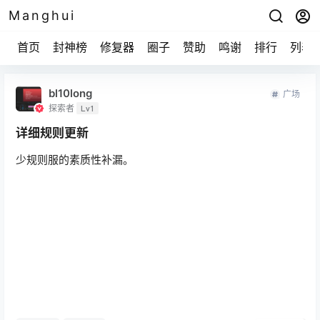
Manghui
首页
封神榜
修复器
圈子
赞助
鸣谢
排行
列表
bl10long
广场
探索者
Lv1
详细规则更新
少规则服的素质性补漏。