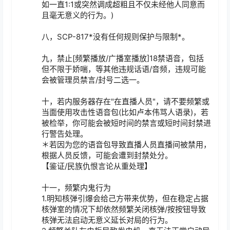
如一直1:1或突然调成超粗且不仅未经他人同意而
且毫无意义的行为。)

八，SCP-817*没有任何规则保护与限制*。

九，禁止[频繁播放/广播室播放]18禁语音，包括
但不限于娇喘，等其他违规话语/音频，违规可能
会被管理员禁言/封号二选一。

十，若内服务器存在"在直播人员"，请不要频繁或
当面使用攻击性语音包(比如卢本伟骂人语录)，若
被检举，你可能会被短时间的禁言或短时间封禁进
行警告处理。

＊若因为您的语音包导致直播人员直播间被禁用，
根据人员反馈，可能会遭到封禁处分。

【鉴证/民族仇恨言论从重处理】

十一，频繁内鬼行为

1.明知核弹引爆会给己方带来优势，但在稳定占据
核弹室的情况下却依然频繁关闭核弹/按按钮导致
核弹无法启动无意义延长对局的行为。
