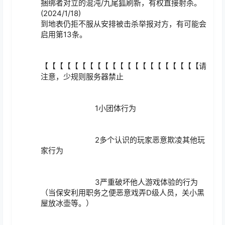
捆绑者对立的混沌/九尾狐刷新，有权直接射杀。
(2024/1/18)

到地表仍拒不服从安排被击杀举报对方，有可能会
启用第13条。

【【【【【【【【【【【【【【【【【【【【【请
注意，少规则服务器禁止

			   1小团体行为

			   2多个认识的玩家恶意欺凌其他玩
家行为

			   3严重破坏他人游戏体验的行为
（当保安利用职务之便恶意戏弄D级人员，关小黑
屋放冰壶等。）
