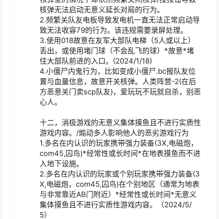
核弹无法启动无意义延长对局的行为。

2.频繁关队友电板导致发电机一直无法正常启动导
致无法收容79的行为。该违规需要录屏处理。

3.使用018故意在友军大部队电梯（5人或以上）
丢出，或使用堵门球（不会乱飞的球）*故意*堵
住大部队前进的入口。(2024/1/18)

4.小僵尸内鬼行为，比如变成小僵尸.bc报队友位
置与血量信息，故意开关核弹。人类阵营-2(在后
方恶意关门卖scp队友)，爱玩玩不玩就自杀，别恶
心人。

十二，消极游戏的无意义集体摸鱼且不进行实质性
游戏内容。/煽动多人影响他人的恶劣游戏行为

1.多名在内认识的玩家携带强力装备(3X,电磁炮，
com45,囚鸟)*经常性或长时间*在地表摸鱼而不进
入地下设施。

2.多名在内认识的玩家或个别玩家携带强力装备(3
X,电磁炮，com45,囚鸟)在个别地区（通常为地表
与非常靠近AB门附近）*经常性或长时间*无意义
集体摸鱼且不进行实质性游戏内容。（2024/5/
5）
