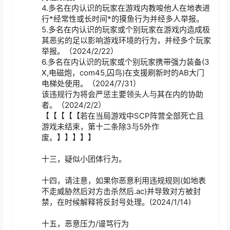
4.多名在内认识的玩家在游戏内教唆他人在地表进
行*经常性或长时间*的摸鱼行为并经多人举报。

5.多名在内认识的玩家或个别玩家在游戏内造成极
其恶劣的足以影响游戏环境的行为，并经多个玩家
举报。（2024/2/22）

6.多名在内认识的玩家或个别玩家携带强力装备(3
X,电磁炮，com45,囚鸟)在支援刷新时的AB大门
电梯处使用。（2024/7/31）

该违规行为将会严惩主要领头人与其在内的协助
者。（2024/2/2）

【【【【【若在当局游戏中SCP阵营全部死亡且
游戏未结束，第十二条除3与5外作
废。】】】】】

十三，疑似小团体行为。

十四，请注意，如果你恶意利用违规规则(如地表
不走威胁然后对方击杀然后.ac)并导致对方被封
禁，在时候解释将反封号处理。(2024/1/14)

十五，恶意压力/谩骂行为
