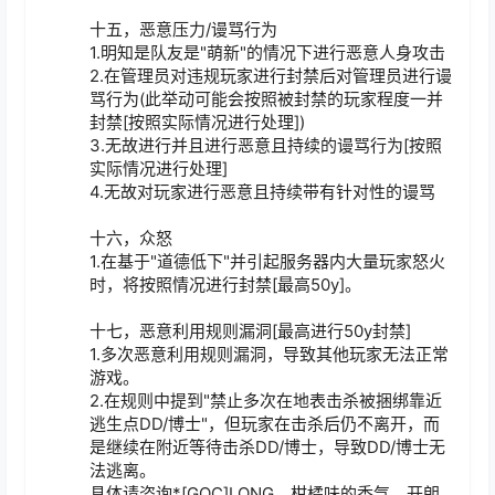
十五，恶意压力/谩骂行为

1.明知是队友是"萌新"的情况下进行恶意人身攻击

2.在管理员对违规玩家进行封禁后对管理员进行谩
骂行为(此举动可能会按照被封禁的玩家程度一并
封禁[按照实际情况进行处理])

3.无故进行并且进行恶意且持续的谩骂行为[按照
实际情况进行处理]

4.无故对玩家进行恶意且持续带有针对性的谩骂

十六，众怒

1.在基于"道德低下"并引起服务器内大量玩家怒火
时，将按照情况进行封禁[最高50y]。

十七，恶意利用规则漏洞[最高进行50y封禁]

1.多次恶意利用规则漏洞，导致其他玩家无法正常
游戏。

2.在规则中提到"禁止多次在地表击杀被捆绑靠近
逃生点DD/博士"，但玩家在击杀后仍不离开，而
是继续在附近等待击杀DD/博士，导致DD/博士无
法逃离。

具体请咨询*[GOC]LONG，柑橘味的香气，开朗