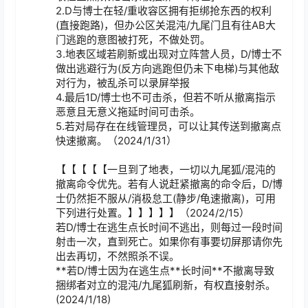
2.D与博士在轻/重收容区拥有拒绑抢东西的权利
(直接跑路)，但办公区关混沌/九尾门且有往AB大
门逃跑的意图被打死，不做处罚。

3.地表区域若刷新或出现对立阵营人员，D/博士不
做出逃避行为(反方向逃跑但仍未下电梯)与其他敌
对行为，被乱杀可以录屏举报

4.最后1D/博士也不可击杀，但若不听从撤离指示
恶意且无意义拖延时间可击杀。

5.若对局存在在线管理员，可以让其传送到撤离点
快速撤离。（2024/1/31）

【【【【【一旦到了地表，一切以九尾狐/混沌的
撤离命令优先。若有人说赶紧撤离的命令后，D/博
士仍然拒不服从/消极怠工(静步/龟速撤离)，可用
下列进行处置。】】】】】（2024/2/15）

若D/博士在逃生点长时间不逃出，则每过一段时间
射击一次，直到死亡。如果你有事要切屏那请你先
出去再切，不然照杀不误。

**若D/博士因为在逃生点**长时间**不撤离导致
捆绑者对立的混沌/九尾狐刷新，有权直接射杀。
(2024/1/18)
