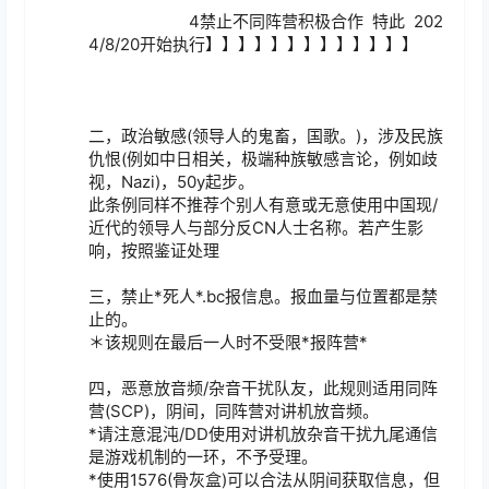
		       4禁止不同阵营积极合作  特此  202
4/8/20开始执行】】】】】】】】】】】】】

二，政治敏感(领导人的鬼畜，国歌。)，涉及民族
仇恨(例如中日相关，极端种族敏感言论，例如歧
视，Nazi)，50y起步。

此条例同样不推荐个别人有意或无意使用中国现/
近代的领导人与部分反CN人士名称。若产生影
响，按照鉴证处理

三，禁止*死人*.bc报信息。报血量与位置都是禁
止的。

＊该规则在最后一人时不受限*报阵营*

四，恶意放音频/杂音干扰队友，此规则适用同阵
营(SCP)，阴间，同阵营对讲机放音频。

*请注意混沌/DD使用对讲机放杂音干扰九尾通信
是游戏机制的一环，不予受理。

*使用1576(骨灰盒)可以合法从阴间获取信息，但