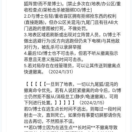
狐阵营!而不是博士)。[禁止多次在(地表/办公区/重
收检查点)架枪击杀被捆绑DD/博士]

2.D与博士在轻/重收容区拥有拒绑抢东西的权利
(直接跑路)，但办公区关混沌/九尾门且有往AB大
门逃跑的意图被打死，不做处罚。

3.地表区域若刷新或出现对立阵营人员，D/博士不
做出逃避行为(反方向逃跑但仍未下电梯)与其他敌
对行为，被乱杀可以录屏举报

4.最后1D/博士也不可击杀，但若不听从撤离指示
恶意且无意义拖延时间可击杀。

5.若对局存在在线管理员，可以让其传送到撤离点
快速撤离。（2024/1/31）

【【【【【一旦到了地表，一切以九尾狐/混沌的
撤离命令优先。若有人说赶紧撤离的命令后，D/博
士仍然拒不服从/消极怠工(静步/龟速撤离)，可用
下列进行处置。】】】】】（2024/2/15）

若D/博士在逃生点长时间不逃出，则每过一段时间
射击一次，直到死亡。如果你有事要切屏那请你先
出去再切，不然照杀不误。

**若D/博士因为在逃生点**长时间**不撤离导致