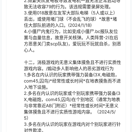
2.频繁关队友电板导致发电机一直无法正常启动导
致无法收容79的行为。该违规需要录屏处理。

3.使用018故意在友军大部队电梯（5人或以上）
丢出，或使用堵门球（不会乱飞的球）*故意*堵
住大部队前进的入口。(2024/1/18)

4.小僵尸内鬼行为，比如变成小僵尸.bc报队友位
置与血量信息，故意开关核弹。人类阵营-2(在后
方恶意关门卖scp队友)，爱玩玩不玩就自杀，别恶
心人。

十二，消极游戏的无意义集体摸鱼且不进行实质性
游戏内容。/煽动多人影响他人的恶劣游戏行为

1.多名在内认识的玩家携带强力装备(3X,电磁炮，
com45,囚鸟)*经常性或长时间*在地表摸鱼而不进
入地下设施。

2.多名在内认识的玩家或个别玩家携带强力装备(3
X,电磁炮，com45,囚鸟)在个别地区（通常为地表
与非常靠近AB门附近）*经常性或长时间*无意义
集体摸鱼且不进行实质性游戏内容。（2024/5/
5）

3.多名在内认识的玩家在游戏内对个别玩家进行针
对性欺凌。
