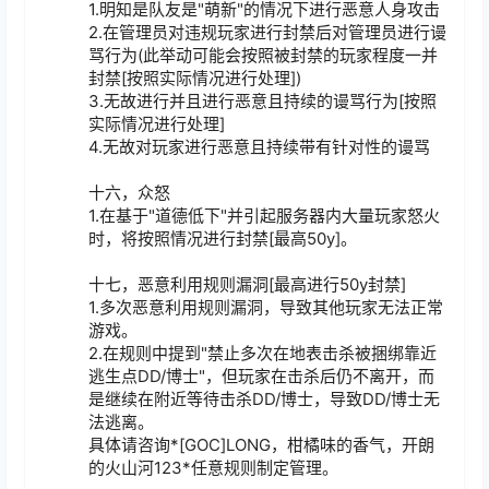
1.明知是队友是"萌新"的情况下进行恶意人身攻击

2.在管理员对违规玩家进行封禁后对管理员进行谩
骂行为(此举动可能会按照被封禁的玩家程度一并
封禁[按照实际情况进行处理])

3.无故进行并且进行恶意且持续的谩骂行为[按照
实际情况进行处理]

4.无故对玩家进行恶意且持续带有针对性的谩骂

十六，众怒

1.在基于"道德低下"并引起服务器内大量玩家怒火
时，将按照情况进行封禁[最高50y]。

十七，恶意利用规则漏洞[最高进行50y封禁]

1.多次恶意利用规则漏洞，导致其他玩家无法正常
游戏。

2.在规则中提到"禁止多次在地表击杀被捆绑靠近
逃生点DD/博士"，但玩家在击杀后仍不离开，而
是继续在附近等待击杀DD/博士，导致DD/博士无
法逃离。

具体请咨询*[GOC]LONG，柑橘味的香气，开朗
的火山河123*任意规则制定管理。
