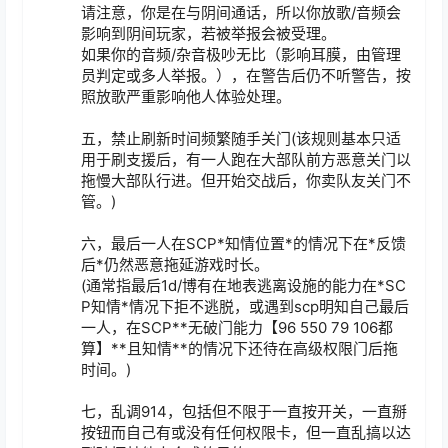
请注意，你是在与阴间通话，所以你放歌/音频会
影响到阴间玩家，若被举报会被受理。

如果你的音频/杂音极吵无比（影响耳膜，由管理
员判定或多人举报。），在警告后仍不听警告，按
照放歌严重影响他人体验处理。

五，禁止刷新时间频繁随手关门(该规则基本只适
用于刷支援后，有一人跑在大部队前方恶意关门以
拖慢大部队行进。但开始交战后，你卖队友关门不
管。)

六，最后一人在SCP*知情位置*的情况下在*反馈
后*仍然恶意拖延游戏时长。

(通常指最后1d/博有在地表逃离设施的能力在*SC
P知情*情况下拒不逃脱，或遇到scp明知自己最后
一人，在SCP**无破门能力【96 550 79 106都
算】**且知情**的情况下还待在高级权限门后拖
时间。)

七，乱调914，包括但不限于一直按开关，一直掰
按钮而自己有或没有任何权限卡，但一直乱搞以达