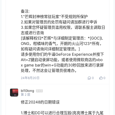
备注:

1."芒辉封神榜常驻玩家"不受规则所保护

2.如果对管理员的处罚有疑问请加群进行申诉

3.如果您怀疑管理员滥用权限，请联系服主调取日
志或进行咨询

[该解释权归*芒辉*与详细制定管理员：*[GOC]L
ONG，柑橘味的香气，开朗的火山河123*所有，
如有疑问请询问详细制定管理员。]

请多使用你们的牛逼GeForce Experience并按下
Alt+Z键启动录屏功能，或者使用微软商店的xbo
x game bar的win+G功能的30秒回放来进行录屏
处理，不然这会让管理员很难办。
24年8月20日
0
0
bl10long
Lv1
第
2
层
修正20248的日期错误

1.博士和DD可以进行合理互殴(亮亮博士属于九尾