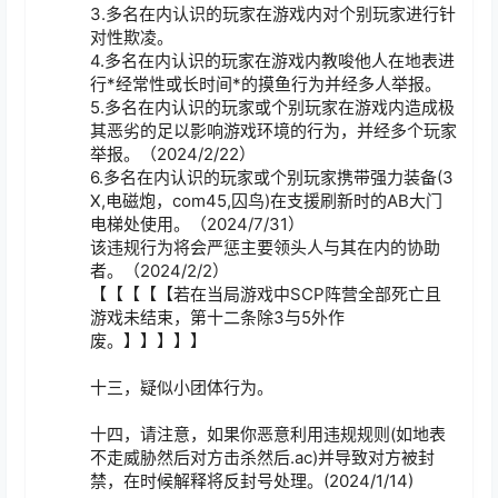
3.多名在内认识的玩家在游戏内对个别玩家进行针
对性欺凌。

4.多名在内认识的玩家在游戏内教唆他人在地表进
行*经常性或长时间*的摸鱼行为并经多人举报。

5.多名在内认识的玩家或个别玩家在游戏内造成极
其恶劣的足以影响游戏环境的行为，并经多个玩家
举报。（2024/2/22）

6.多名在内认识的玩家或个别玩家携带强力装备(3
X,电磁炮，com45,囚鸟)在支援刷新时的AB大门
电梯处使用。（2024/7/31）

该违规行为将会严惩主要领头人与其在内的协助
者。（2024/2/2）

【【【【【若在当局游戏中SCP阵营全部死亡且
游戏未结束，第十二条除3与5外作
废。】】】】】

十三，疑似小团体行为。

十四，请注意，如果你恶意利用违规规则(如地表
不走威胁然后对方击杀然后.ac)并导致对方被封
禁，在时候解释将反封号处理。(2024/1/14)
