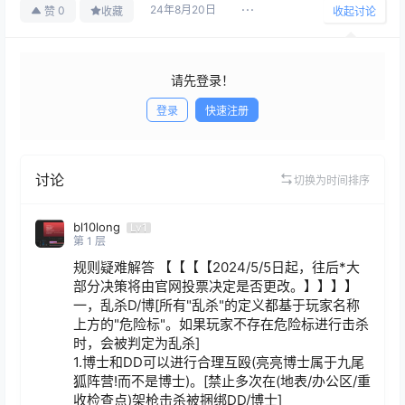
24年8月20日
0
赞
收藏
收起讨论
请先登录！
登录
快速注册
发布
讨论
切换为时间排序
bl10long
Lv1
第
1
层
规则疑难解答 【【【【2024/5/5日起，往后*大
部分决策将由官网投票决定是否更改。】】】】

一，乱杀D/博[所有"乱杀"的定义都基于玩家名称
上方的"危险标"。如果玩家不存在危险标进行击杀
时，会被判定为乱杀]

1.博士和DD可以进行合理互殴(亮亮博士属于九尾
狐阵营!而不是博士)。[禁止多次在(地表/办公区/重
收检查点)架枪击杀被捆绑DD/博士]
