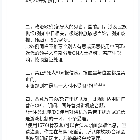
48/20开始执行】】】】】】】】】】】】】

二，政治敏感(领导人的鬼畜，国歌。)，涉及民族
仇恨(例如中日相关，极端种族敏感言论，例如歧
视，Nazi)，50y起步。

此条例同样不推荐个别人有意或无意使用中国现/
近代的领导人与部分反CN人士名称。若产生影
响，按照鉴证处理

三，禁止*死人*.bc报信息。报血量与位置都是禁
止的。

＊该规则在最后一人时不受限*报阵营*

四，恶意放音频/杂音干扰队友，此规则适用同阵
营(SCP)，阴间，同阵营对讲机放音频。

*请注意混沌/DD使用对讲机放杂音干扰九尾通信
是游戏机制的一环，不予受理。

*使用1576(骨灰盒)可以合法从阴间获取信息，但
请注意，你是在与阴间通话，所以你放歌/音频会
影响到阴间玩家，若被举报会被受理。
