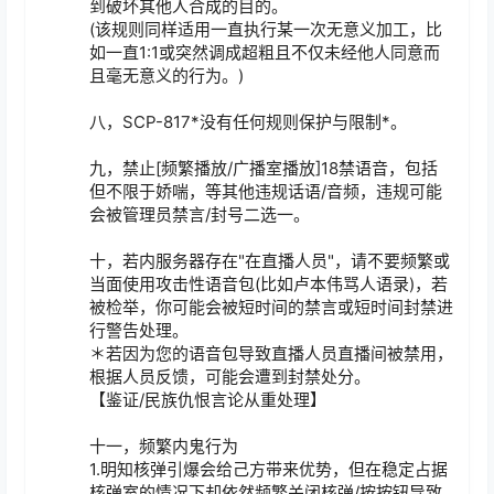
到破坏其他人合成的目的。

(该规则同样适用一直执行某一次无意义加工，比
如一直1:1或突然调成超粗且不仅未经他人同意而
且毫无意义的行为。)

八，SCP-817*没有任何规则保护与限制*。

九，禁止[频繁播放/广播室播放]18禁语音，包括
但不限于娇喘，等其他违规话语/音频，违规可能
会被管理员禁言/封号二选一。

十，若内服务器存在"在直播人员"，请不要频繁或
当面使用攻击性语音包(比如卢本伟骂人语录)，若
被检举，你可能会被短时间的禁言或短时间封禁进
行警告处理。

＊若因为您的语音包导致直播人员直播间被禁用，
根据人员反馈，可能会遭到封禁处分。

【鉴证/民族仇恨言论从重处理】

十一，频繁内鬼行为

1.明知核弹引爆会给己方带来优势，但在稳定占据
核弹室的情况下却依然频繁关闭核弹/按按钮导致