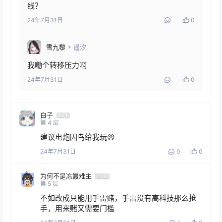
线？
24年7月31日
0
雪九黎
遥汐
我嘞个转移压力啊
24年7月31日
0
白子
Lv1
第
4
层
建议电炮囚鸟给我玩😠
24年7月31日
0
0
为何不是冻鳗难主
Lv0
第
5
层
不如改成只能用手雷赌，手雷没有高科技那么抢
手，用来赌又需要门槛