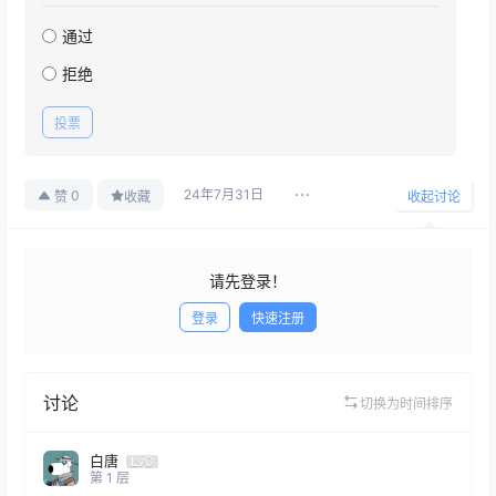
通过
拒绝
投票
24年7月31日
0
赞
收藏
收起讨论
请先登录！
登录
快速注册
发布
讨论
切换为时间排序
白唐
Lv0
第
1
层