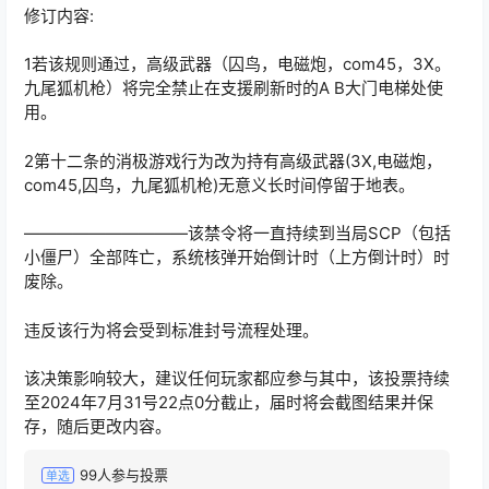
修订内容:
1若该规则通过，高级武器（囚鸟，电磁炮，com45，3X。
九尾狐机枪）将完全禁止在支援刷新时的A B大门电梯处使
用。
2第十二条的消极游戏行为改为持有高级武器(3X,电磁炮，
com45,囚鸟，九尾狐机枪)无意义长时间停留于地表。
——————————该禁令将一直持续到当局SCP（包括
小僵尸）全部阵亡，系统核弹开始倒计时（上方倒计时）时
废除。
违反该行为将会受到标准封号流程处理。
该决策影响较大，建议任何玩家都应参与其中，该投票持续
至2024年7月31号22点0分截止，届时将会截图结果并保
存，随后更改内容。
99
人参与投票
单选