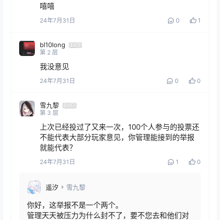
嘻嘻
24年7月31日
0
1
bl10long
Lv1
第
2
层
我没意见
24年7月31日
0
0
雪九黎
Lv0
第
3
层
上次已经投过了又来一次，100个人参与的投票还
不能代表大部分玩家意见，你管理能接到的举报
就能代表？
24年7月31日
1
0
遥汐
雪九黎
你好，这举报不是一个两个。

管理天天被压力为什么封不了，要不您去和他们对