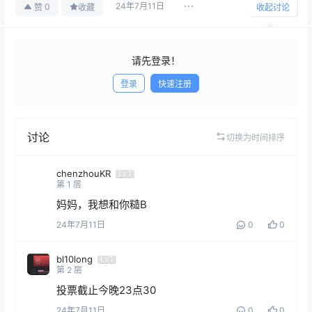
24年7月11日
0
赞
收藏
收起讨论
请先登录！
登录
快速注册
发布
讨论
切换为时间排序
chenzhouKR
Lv1
第
1
层
妈妈，我想和你糙B
24年7月11日
0
0
bl10long
Lv1
第
2
层
投票截止今晚23点30
24年7月11日
0
0