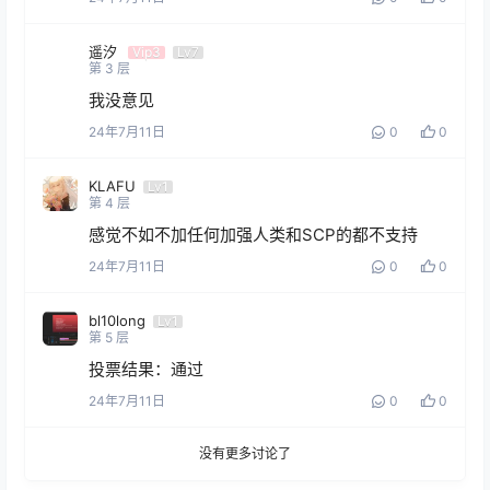
遥汐
Vip3
Lv7
第
3
层
我没意见
24年7月11日
0
0
KLAFU
Lv1
第
4
层
感觉不如不加任何加强人类和SCP的都不支持
24年7月11日
0
0
bl10long
Lv1
第
5
层
投票结果：通过
24年7月11日
0
0
没有更多讨论了