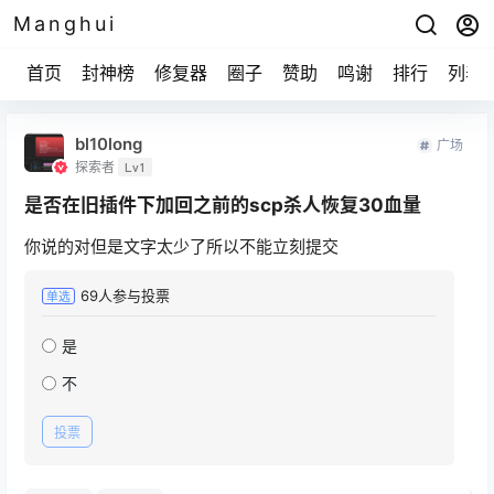
Manghui
首页
封神榜
修复器
圈子
赞助
鸣谢
排行
列表
bl10long
广场
探索者
Lv1
是否在旧插件下加回之前的scp杀人恢复30血量
你说的对但是文字太少了所以不能立刻提交
69
人参与投票
单选
是
不
投票