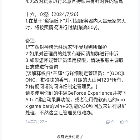
4.无故对玩家进行恶意且持续带有针对性的谩骂

十六，众怒【2024/7/26】

1.在基于"道德低下"并引起服务器内大量玩家怒火
时，将按照情况进行封禁[最高50y]。

备注:

1."芒辉封神榜常驻玩家"不受规则所保护

2.如果对管理员的处罚有疑问请加群进行申诉

3.如果您怀疑管理员滥用权限，请联系服主调取
日志或进行咨询

[该解释权归*芒辉*与详细制定管理员：*[GOC]L
ONG，柑橘味的香气，开朗的火山河123*所有，
如有疑问请询问详细制定管理员。]

请多使用你们的牛逼GeForce Experience并按下
Alt+Z键启动录屏功能，或者使用微软商店的xbo
x game bar的win+G功能的30秒回放来进行录屏
处理，不然这会让管理员很难办。
24年7月27日
0
0
没有更多讨论了