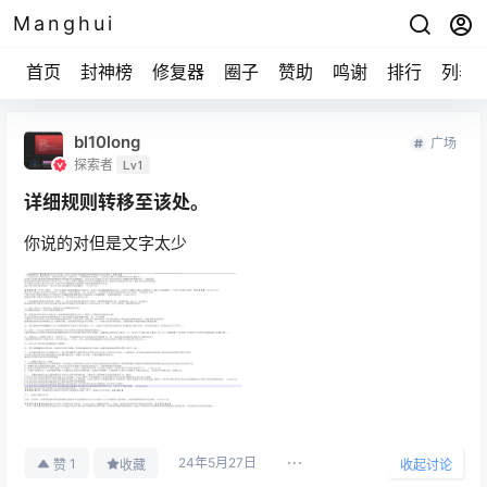
Manghui
首页
封神榜
修复器
圈子
赞助
鸣谢
排行
列表
bl10long
广场
探索者
Lv1
详细规则转移至该处。
你说的对但是文字太少
24年5月27日
1
赞
收藏
收起讨论