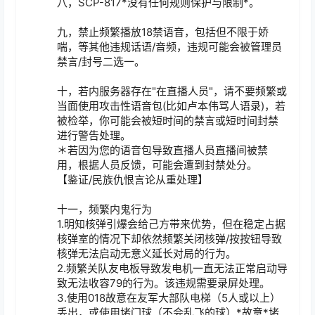
八，SCP-817*没有任何规则保护与限制*。

九，禁止频繁播放18禁语音，包括但不限于娇
喘，等其他违规话语/音频，违规可能会被管理员
禁言/封号二选一。

十，若内服务器存在"在直播人员"，请不要频繁或
当面使用攻击性语音包(比如卢本伟骂人语录)，若
被检举，你可能会被短时间的禁言或短时间封禁
进行警告处理。

＊若因为您的语音包导致直播人员直播间被禁
用，根据人员反馈，可能会遭到封禁处分。

【鉴证/民族仇恨言论从重处理】

十一，频繁内鬼行为

1.明知核弹引爆会给己方带来优势，但在稳定占据
核弹室的情况下却依然频繁关闭核弹/按按钮导致
核弹无法启动无意义延长对局的行为。

2.频繁关队友电板导致发电机一直无法正常启动导
致无法收容79的行为。该违规需要录屏处理。

3.使用018故意在友军大部队电梯（5人或以上）
丢出，或使用堵门球（不会乱飞的球）*故意*堵