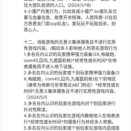
住大部队前进的入口。(2024/1/18)

4.小僵尸内鬼行为，比如变成小僵尸.bc报队友位
置与血量信息，故意开关核弹。人类阵营-2(在后
方恶意关门卖scp队友)，爱玩玩不玩就自杀，别
恶心人。

十二，消极游戏的无意义集体摸鱼且不进行实质
性游戏内容。/煽动多人影响他人的恶劣游戏行为

1.多名在内认识的玩家携带强力装备(3X,电磁炮，
com45,囚鸟,九尾狐机枪)*经常性或长时间*在地
表摸鱼而不进入地下设施。

2.多名在内认识的玩家或个别玩家携带强力装备(3
X,电磁炮，com45,囚鸟,九尾狐机枪)在个别地区
（通常为地表与非常靠近AB门附近）*经常性或长
时间*无意义集体摸鱼且不进行实质性游戏内容。
（2024/5/5

3.多名在内认识的玩家在游戏内对个别玩家进行
针对性欺凌。

4.多名在内认识的玩家在游戏内教唆他人在地表进
行*经常性或长时间*的摸鱼行为并经多人举报。

5.多名在内认识的玩家或个别玩家在游戏内造成极