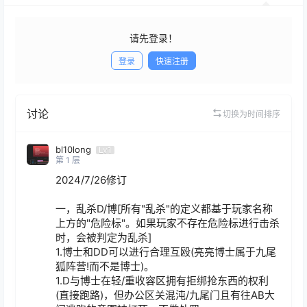
请先登录！
登录
快速注册
发布
讨论
切换为时间排序
bl10long
Lv1
第
1
层
2024/7/26修订

一，乱杀D/博[所有"乱杀"的定义都基于玩家名称
上方的"危险标"。如果玩家不存在危险标进行击杀
时，会被判定为乱杀]

1.博士和DD可以进行合理互殴(亮亮博士属于九尾
狐阵营!而不是博士)。

1.D与博士在轻/重收容区拥有拒绑抢东西的权利
(直接跑路)，但办公区关混沌/九尾门且有往AB大