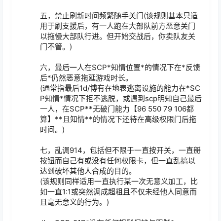
五，禁止刷新时间频繁随手关门(该规则基本只适
用于刷支援后，有一人跑在大部队前方恶意关门
以拖慢大部队行进。但开始交战后，你卖队友关
门不管。)

六，最后一人在SCP*知情位置*的情况下在*反馈
后*仍然恶意拖延游戏时长。

(通常指最后1d/博有在地表逃离设施的能力在*SC
P知情*情况下拒不逃脱，或遇到scp明知自己最后
一人，在SCP**无破门能力【96 550 79 106都
算】**且知情**的情况下还待在高级权限门后拖
时间。)

七，乱调914，包括但不限于一直按开关，一直掰
按钮而自己有或没有任何权限卡，但一直乱搞以
达到破坏其他人合成的目的。

(该规则同样适用一直执行某一次无意义加工，比
如一直1:1或突然调成超粗且不仅未经他人同意而
且毫无意义的行为。)
