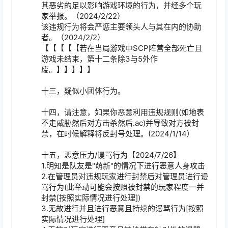
其恶劣的足以影响游戏环境的行为，并经多个玩
家举报。（2024/2/22）

该违规行为将会严惩主要领头人与其在内的协助
者。（2024/2/2）

【【【【【若在当局游戏中SCP阵营全部死亡且
游戏未结束，第十二条除3与5外作
废。】】】】】

十三，疑似小团体行为。

十四，请注意，如果你恶意利用违规规则(如地表
不走威胁然后对方击杀然后.ac)并导致对方被封
禁，在时候解释将反封号处理。(2024/1/14)

十五，恶意压力/谩骂行为【2024/7/26】

1.明知是队友是"萌新"的情况下进行恶意人身攻击

2.在管理员对违规玩家进行封禁后对管理员进行谩
骂行为(此举动可能会按照被封禁的玩家程度一并
封禁[按照实际情况进行处理])

3.无故进行并且进行恶意且持续的谩骂行为[按照
实际情况进行处理]
