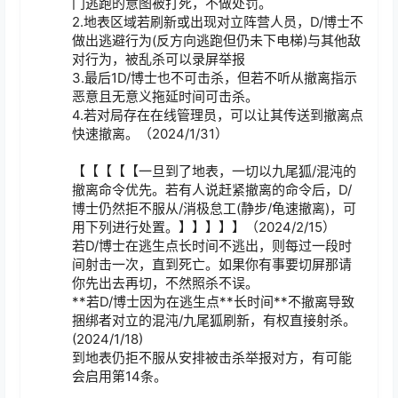
门逃跑的意图被打死，不做处罚。

2.地表区域若刷新或出现对立阵营人员，D/博士不
做出逃避行为(反方向逃跑但仍未下电梯)与其他敌
对行为，被乱杀可以录屏举报

3.最后1D/博士也不可击杀，但若不听从撤离指示
恶意且无意义拖延时间可击杀。

4.若对局存在在线管理员，可以让其传送到撤离点
快速撤离。（2024/1/31）

【【【【【一旦到了地表，一切以九尾狐/混沌的
撤离命令优先。若有人说赶紧撤离的命令后，D/
博士仍然拒不服从/消极怠工(静步/龟速撤离)，可
用下列进行处置。】】】】】（2024/2/15）

若D/博士在逃生点长时间不逃出，则每过一段时
间射击一次，直到死亡。如果你有事要切屏那请
你先出去再切，不然照杀不误。

**若D/博士因为在逃生点**长时间**不撤离导致
捆绑者对立的混沌/九尾狐刷新，有权直接射杀。
(2024/1/18)

到地表仍拒不服从安排被击杀举报对方，有可能
会启用第14条。
