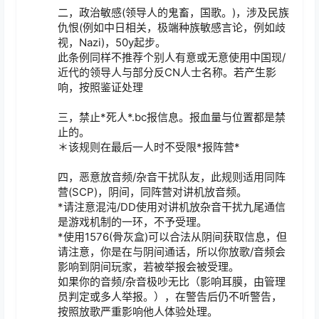
二，政治敏感(领导人的鬼畜，国歌。)，涉及民族
仇恨(例如中日相关，极端种族敏感言论，例如歧
视，Nazi)，50y起步。

此条例同样不推荐个别人有意或无意使用中国现/
近代的领导人与部分反CN人士名称。若产生影
响，按照鉴证处理

三，禁止*死人*.bc报信息。报血量与位置都是禁
止的。

＊该规则在最后一人时不受限*报阵营*

四，恶意放音频/杂音干扰队友，此规则适用同阵
营(SCP)，阴间，同阵营对讲机放音频。

*请注意混沌/DD使用对讲机放杂音干扰九尾通信
是游戏机制的一环，不予受理。

*使用1576(骨灰盒)可以合法从阴间获取信息，但
请注意，你是在与阴间通话，所以你放歌/音频会
影响到阴间玩家，若被举报会被受理。

如果你的音频/杂音极吵无比（影响耳膜，由管理
员判定或多人举报。），在警告后仍不听警告，
按照放歌严重影响他人体验处理。
