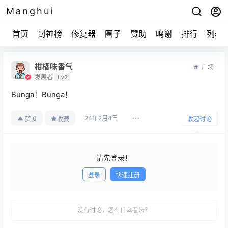
Manghui
首页
封神榜
修复器
圈子
赞助
鸣谢
排行
列表
柑橘味香气
广场
发展者
Lv2
Bunga！Bunga！
24年2月4日
0
赞
收藏
收起讨论
请先登录！
登录
快速注册
发布
没有讨论，您有什么看法？