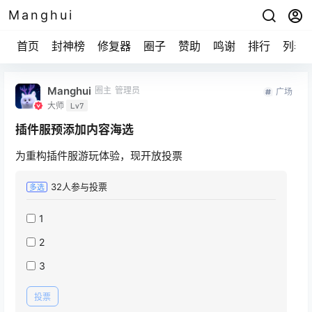
Manghui
首页
封神榜
修复器
圈子
赞助
鸣谢
排行
列表
Manghui
圈主
管理员
广场
大师
Lv7
插件服预添加内容海选
为重构插件服游玩体验，现开放投票
32
人参与投票
多选
1
2
3
投票