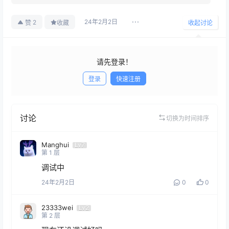
24年2月2日
2
赞
收藏
收起讨论
请先登录！
登录
快速注册
发布
讨论
切换为时间排序
Manghui
Lv7
第
1
层
调试中
24年2月2日
0
0
23333wei
Lv2
第
2
层