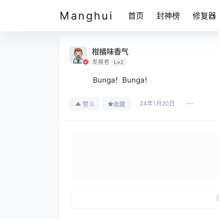
Manghui
首页
封神榜
修复器
柑橘味香气
发展者
Lv2
Bunga！Bunga！
24年1月20日
0
赞
收藏