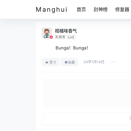
Manghui
首页
封神榜
修复器
柑橘味香气
发展者
Lv2
Bunga！Bunga！
24年1月14日
0
赞
收藏