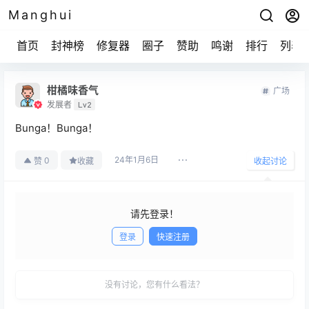
Manghui
首页
封神榜
修复器
圈子
赞助
鸣谢
排行
列表
柑橘味香气
广场
发展者
Lv2
Bunga！Bunga！
24年1月6日
0
赞
收藏
收起讨论
请先登录！
登录
快速注册
发布
没有讨论，您有什么看法？