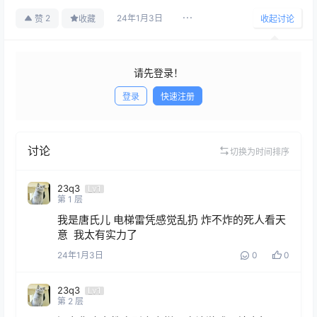
24年1月3日
2
赞
收藏
收起讨论
请先登录！
登录
快速注册
发布
讨论
切换为时间排序
23q3
Lv1
第
1
层
我是唐氏儿 电梯雷凭感觉乱扔 炸不炸的死人看天
意  我太有实力了
24年1月3日
0
0
23q3
Lv1
第
2
层